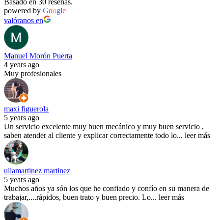
Basado en 30 reseñas.
powered by
G
o
o
g
l
e
valóranos en
Manuel Morón Puerta
4 years ago
Muy profesionales
maxi figuerola
5 years ago
Un servicio excelente muy buen mecánico y muy buen servicio ,
saben atender al cliente y explicar correctamente todo lo
...
leer más
ullamartinez martinez
5 years ago
Muchos años ya són los que he confiado y confío en su manera de
trabajar,....rápidos, buen trato y buen precio. Lo
...
leer más