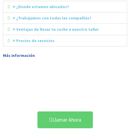
⭐ ¿Donde estamos ubicados?
⭐ ¿Trabajamos con todas las compañías?
⭐ Ventajas de llevar tu coche a nuestro taller
⭐ Precios de servicios
Más información
¡Reserva ahora tu Cita y
Reestrena Coche!
Llamar Ahora