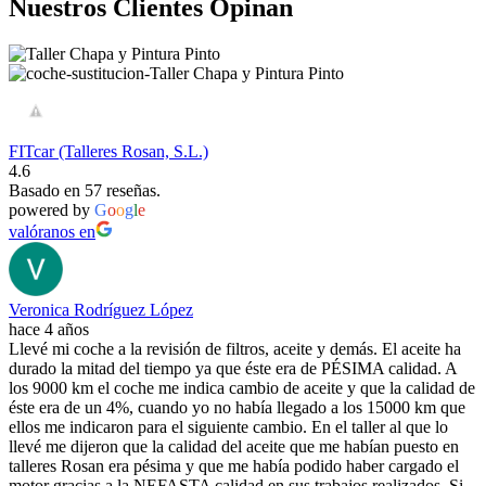
Nuestros Clientes Opinan
FITcar (Talleres Rosan, S.L.)
4.6
Basado en 57 reseñas.
powered by
G
o
o
g
l
e
valóranos en
Veronica Rodríguez López
hace 4 años
Llevé mi coche a la revisión de filtros, aceite y demás. El aceite ha
durado la mitad del tiempo ya que éste era de PÉSIMA calidad. A
los 9000 km el coche me indica cambio de aceite y que la calidad de
éste era de un 4%, cuando yo no había llegado a los 15000 km que
ellos me indicaron para el siguiente cambio. En el taller al que lo
llevé me dijeron que la calidad del aceite que me habían puesto en
talleres Rosan era pésima y que me había podido haber cargado el
motor gracias a la NEFASTA calidad en sus trabajos realizados. Si