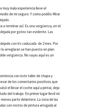
 muy mala experiencia lleve el
medio de mi seguro. Y como podéis Mirar 
dejado.
 a terminar así. Es una vergüenza, en el 
 dejada por goteo tan evidente. Las 
ejado con itv caducada  de 2 mes. Por 
 lo arreglaran se han puesto en plan 
oble vergüenza. No vayas aquí es un 
eriencia con este taller de chapa y 
 pesar de los comentarios positivos que 
lsó el llevar el coche aquí a pintar, deja 
do del trabajo. En primer lugar llevé mi 
 menos parte delantera. La zona de las 
das con restos de pintura arrugada al 