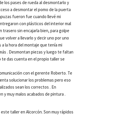
 de los pases de rueda al desmontarlo y 
cceso a desmontar el pomo de la puerta 
puzas fueron fue cuando llevé mi 
tregaron con plásticos del interior mal 
 trasero sin encajarla bien, para golpe 
 volver a llevarlo y decir uno por uno 
a la hora del montaje que tenía mi 
jamás . Desmontan piezas y luego te faltan 
 te das cuenta en el propio taller se 
comunicación con el gerente Roberto. Te 
tenta solucionar los problemas pero eso 
alizados sean los correctos . En 
ien y muy malos acabados de pintura .
ste taller en Alcorcón. Son muy rápidos 