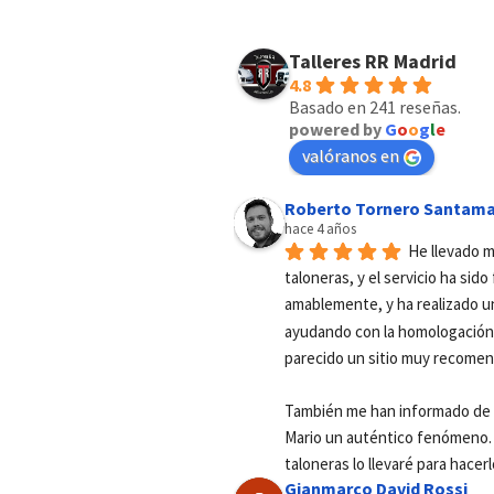
Talleres RR Madrid
4.8
Basado en 241 reseñas.
powered by
G
o
o
g
l
e
valóranos en
Roberto Tornero Santama
hace 4 años
He llevado m
taloneras, y el servicio ha sid
amablemente, y ha realizado u
ayudando con la homologación 
parecido un sitio muy recomen
También me han informado de u
Mario un auténtico fenómeno. E
taloneras lo llevaré para hacerl
Gianmarco David Rossi