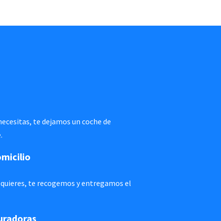
 necesitas, te dejamos un coche de
.
micilio
si quieres, te recogemos y entregamos el
uradoras