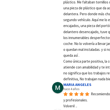
plástico. Me faltaban tornillos
una pieza de plástico que da a
delantera. Pero donde más cha
segundo vehículo. Aquí me lo en
encajados, una pieza del portón
delantero desencajado, tuve que
los innumerables desperfectos 
coche. No lo volvería a llevar 
o quedan mal instaladas. y si no
queda así .
Como única parte positiva, la 
atiende con amabilidad y te in
no significa que los trabajos re
definitiva, No trabajan nada b
MARIA ANGELES
hace 4 años
Recomiendo e
y profesionales.
Volveré ..