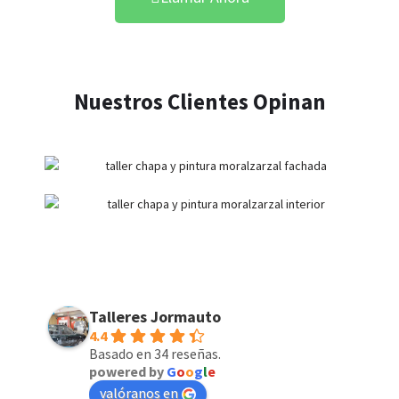
Nuestros Clientes Opinan
Talleres Jormauto
4.4
Basado en 34 reseñas.
powered by
G
o
o
g
l
e
valóranos en