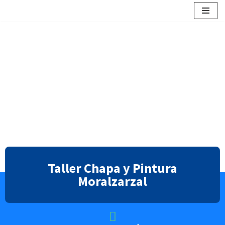
contenido
Saltar
al
contenido
Taller Chapa y Pintura
Moralzarzal