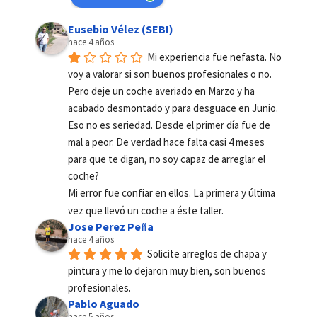
Eusebio Vélez (SEBI)
hace 4 años
Mi experiencia fue nefasta. No 
voy a valorar si son buenos profesionales o no. 
Pero deje un coche averiado en Marzo y ha 
acabado desmontado y para desguace en Junio. 
Eso no es seriedad. Desde el primer día fue de 
mal a peor. De verdad hace falta casi 4 meses 
para que te digan, no soy capaz de arreglar el 
coche?
Mi error fue confiar en ellos. La primera y última 
vez que llevó un coche a éste taller.
Jose Perez Peña
hace 4 años
Solicite arreglos de chapa y 
pintura y me lo dejaron muy bien, son buenos 
profesionales.
Pablo Aguado
hace 5 años