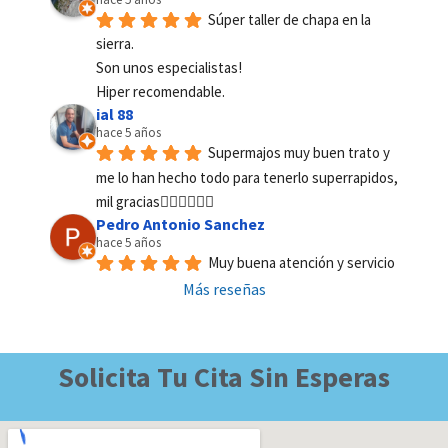
Súper taller de chapa en la 
sierra.
Son unos especialistas!
Hiper recomendable.
ial 88
hace 5 años
Supermajos muy buen trato y 
me lo han hecho todo para tenerlo superrapidos, 
mil gracias👌🏼👌🏼🙏🏼
Pedro Antonio Sanchez
hace 5 años
Muy buena atención y servicio
Más reseñas
Solicita Tu Cita Sin Esperas