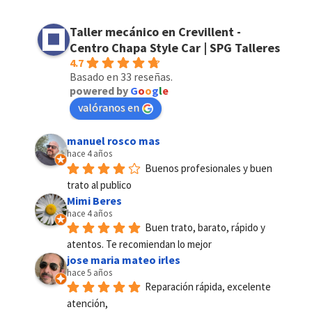
Taller mecánico en Crevillent -
Centro Chapa Style Car | SPG Talleres
4.7
Basado en 33 reseñas.
powered by
G
o
o
g
l
e
valóranos en
manuel rosco mas
hace 4 años
Buenos profesionales y buen 
trato al publico
Mimi Beres
hace 4 años
Buen trato, barato, rápido y 
atentos. Te recomiendan lo mejor
jose maria mateo irles
hace 5 años
Reparación rápida, excelente 
atención,