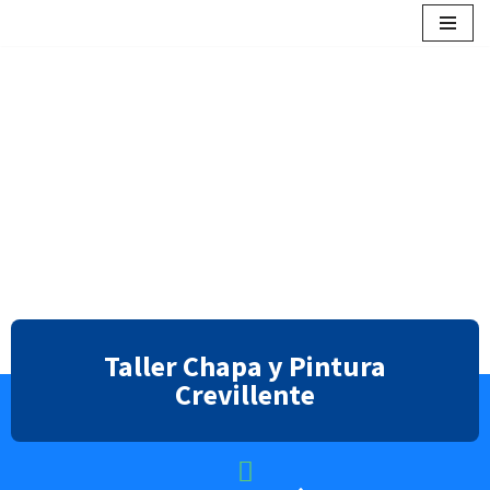
contenido
Saltar
al
contenido
Taller Chapa y Pintura
Crevillente