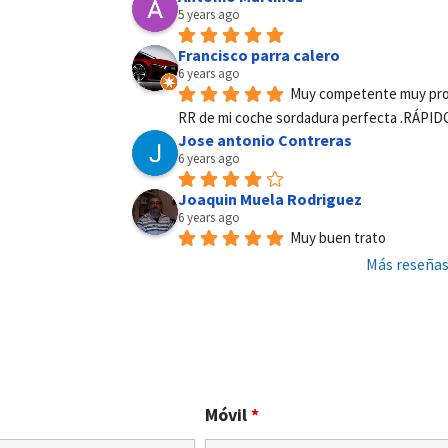
5 years ago
Francisco parra calero
6 years ago
Muy competente muy profe
RR de mi coche sordadura perfecta .RÁPID
Jose antonio Contreras
6 years ago
Joaquin Muela Rodriguez
6 years ago
Muy buen trato
Más reseña
Móvil
*