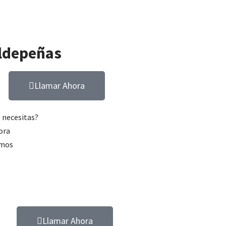
aldepeñas
Llamar Ahora
s necesitas?
ora
amos
ntar
tu coche nunca fue más fácil.
Llamar Ahora