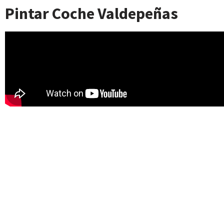
contenido
Pintar Coche Valdepeñas
Saltar
al
contenido