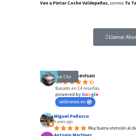
Ven a Pintar Coche Valdepeñas
, somos
Tu Ta
Llamar Aho
Talleres Sevisan
Solicitar Cita
4.4
Basado en 14 reseñas.
powered by
G
o
o
g
l
e
valóranos en
Miguel Peñasco
5 years ago
Muy buena atención al cl
Antonio Martinez