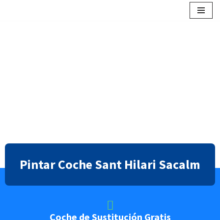
contenido
Saltar
al
contenido
Pintar Coche Sant Hilari Sacalm
Coche de Sustitución Gratis