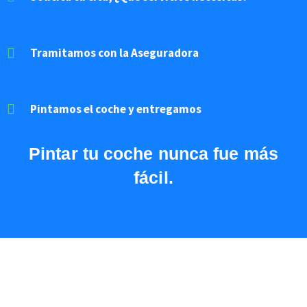
Tramitamos con la Aseguradora
Pintamos el coche y entregamos
Pintar
tu coche nunca fue más
fácil.
Acuerdo con Todas las
Aseguradoras