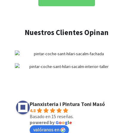
Nuestros Clientes Opinan
Planxisteria i Pintura Toni Masó
4.8
Basado en 15 reseñas.
powered by
G
o
o
g
l
e
valóranos en