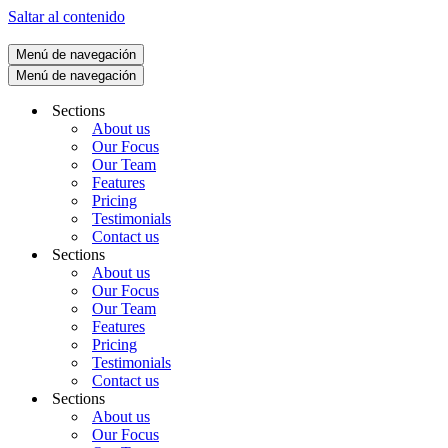
Saltar al contenido
contenido
Menú de navegación
Menú de navegación
Sections
About us
Our Focus
Our Team
Features
Pricing
Testimonials
Contact us
Sections
About us
Our Focus
Our Team
Features
Pricing
Testimonials
Contact us
Sections
About us
Our Focus