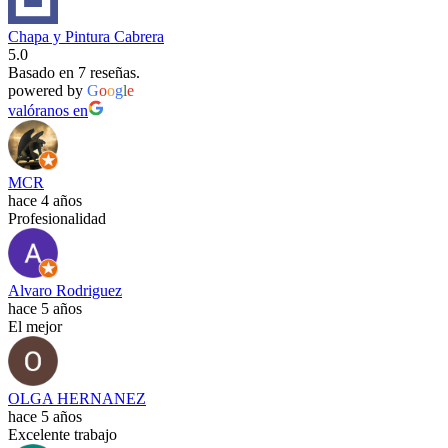
Chapa y Pintura Cabrera
5.0
Basado en 7 reseñas.
powered by
G
o
o
g
l
e
valóranos en
MCR
hace 4 años
Profesionalidad
Alvaro Rodriguez
hace 5 años
El mejor
OLGA HERNANEZ
hace 5 años
Excelente trabajo