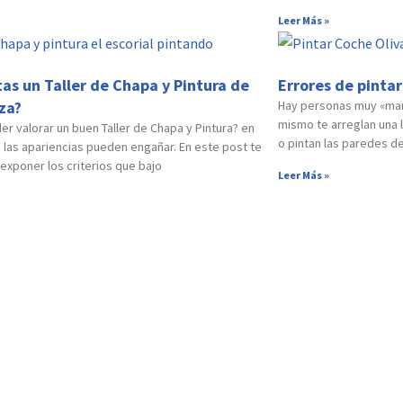
Leer Más »
tas un Taller de Chapa y Pintura de
Errores de pintar
za?
Hay personas muy «mani
mismo te arreglan una 
r valorar un buen Taller de Chapa y Pintura? en
o pintan las paredes de
 las apariencias pueden engañar. En este post te
xponer los criterios que bajo
Leer Más »