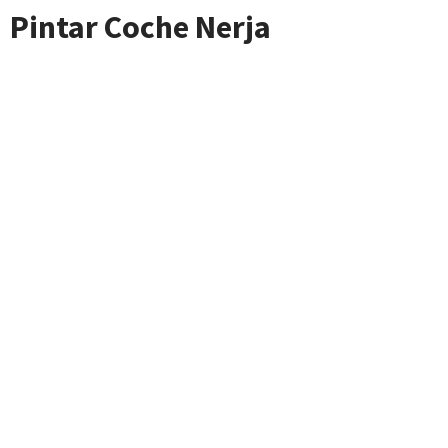
contenido
Pintar Coche Nerja
Saltar
al
contenido