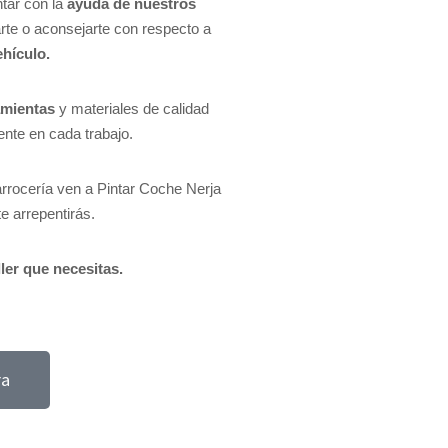
tar con la
ayuda de nuestros
te o aconsejarte con respecto a
ehículo.
amientas
y materiales de calidad
ente en cada trabajo.
arrocería ven a Pintar Coche Nerja
te arrepentirás.
ller que necesitas.
ra