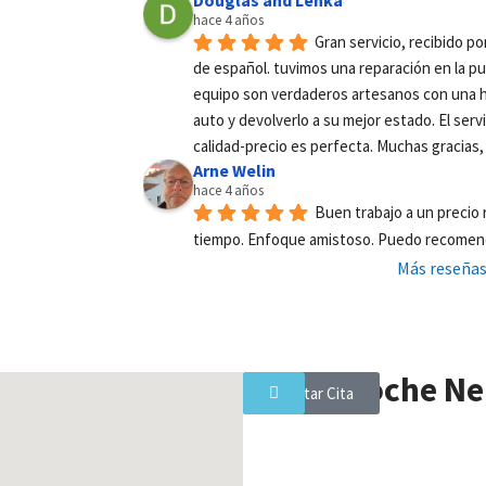
hace 4 años
Gran servicio, recibido po
de español. tuvimos una reparación en la pu
equipo son verdaderos artesanos con una ha
auto y devolverlo a su mejor estado. El servi
calidad-precio es perfecta. Muchas gracias, 
Arne Welin
hace 4 años
Buen trabajo a un precio r
tiempo. Enfoque amistoso. Puedo recomend
Más reseña
Pintar Coche Ne
Solicitar Cita