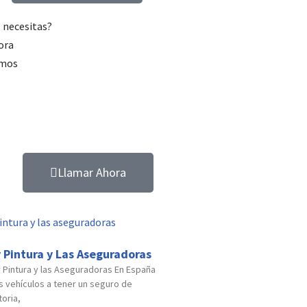
s necesitas?
ora
amos
ntar
tu coche nunca fue más fácil.
Llamar Ahora
 Pintura y Las Aseguradoras
y Pintura y las Aseguradoras En España
os vehículos a tener un seguro de
oria,