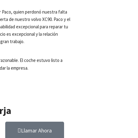
r Paco, quien perdonó nuestra falta 
erta de nuestro volvo XC90. Paco y el 
bilidad excepcional para reparar tu 
cio es excepcional y la relación 
gran trabajo.
azonable. El coche estuvo listo a 
ar la empresa.
s
rja
Llamar Ahora