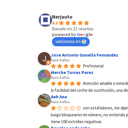
Nerjauto
4.8
Basado en 21 reseñas.
powered by
G
o
o
g
l
e
valóranos en
Jose Antonio Gunella Fernandez
hace 4 años
Profesional
Merche Torres Perez
hace 4 años
Atención amable e inmedi
la facilidad del coche de sustitución, una del
Anh Ana
hace 4 años
son estafadores, me dijer
luego bloquearon mi número, no entiendo por 
tiene 100 estrellas negativas
Douglas and Lenka