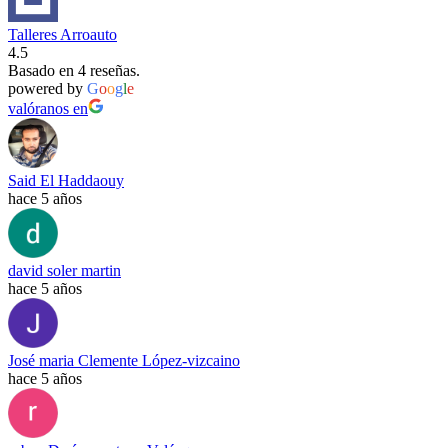
Talleres Arroauto
4.5
Basado en 4 reseñas.
powered by
G
o
o
g
l
e
valóranos en
Said El Haddaouy
hace 5 años
david soler martin
hace 5 años
José maria Clemente López-vizcaino
hace 5 años