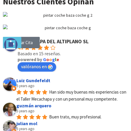
Nuestros Clientes Opinan
MECACHAPA DEL ALTIPLANO SL
Solicitar Cita
4.1
Basado en 15 reseñas.
powered by
G
o
o
g
l
e
valóranos en
Luiz Gundefeldt
5 years ago
Han sido muy buenas mis experiencias con 
el Taller Mecachapa y con un personal muy competente.
guzmán arquero
5 years ago
Buen trato, muy profesional.
julian mol
5 years ago