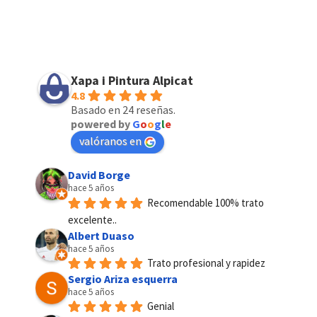
Xapa i Pintura Alpicat
4.8
Basado en 24 reseñas.
powered by
G
o
o
g
l
e
valóranos en
David Borge
hace 5 años
Recomendable 100% trato 
excelente..
Albert Duaso
hace 5 años
Trato profesional y rapidez
Sergio Ariza esquerra
hace 5 años
Genial