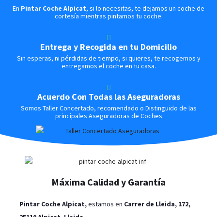
En
Pintar Coche Alpicat
, si lo necesitas, te dejamos un coche de
cortesía mientras pintamos tu coche.
Entrega y Recogida en tu Domicilio
Sin esperas, ni pérdidas de tiempo, si quieres, te recogemos y
entregamos el coche en tu casa.
Acuerdo Con Todas las Aseguradoras
Somos Taller Concertado, recomendado o Distinguido de las
principales Aseguradoras de Coches
Máxima Calidad y Garantía
Pintar Coche
Alpicat
,
estamos en
Carrer de Lleida, 172,