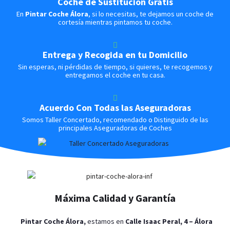
Coche de Sustitución Gratis
En
Pintar Coche Álora
, si lo necesitas, te dejamos un coche de
cortesía mientras pintamos tu coche.
Entrega y Recogida en tu Domicilio
Sin esperas, ni pérdidas de tiempo, si quieres, te recogemos y
entregamos el coche en tu casa.
Acuerdo Con Todas las Aseguradoras
Somos Taller Concertado, recomendado o Distinguido de las
principales Aseguradoras de Coches
Máxima Calidad y Garantía
Pintar Coche Álora,
estamos en
Calle Isaac Peral, 4
– Álora