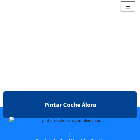
contenido
Saltar
al
contenido
Pintar Coche Álora