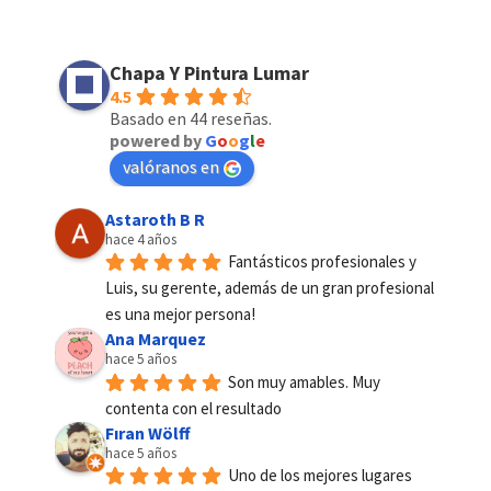
Chapa Y Pintura Lumar
4.5
Basado en 44 reseñas.
powered by
G
o
o
g
l
e
valóranos en
Astaroth B R
hace 4 años
Fantásticos profesionales y 
Luis, su gerente, además de un gran profesional 
es una mejor persona!
Ana Marquez
hace 5 años
Son muy amables. Muy 
contenta con el resultado
Fıran Wölff
hace 5 años
Uno de los mejores lugares 