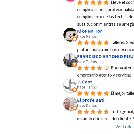
Llevé el coch
complicaciones, profesionalidad
cumplimiento de las fechas de
sustitución mientras se arregl
Kike Na Tor
hace 6 años
Talleres Sie
pintura nunca me han decepci
FRANCISCO ANTONIO PIEJ
hace 7 años
Buena atenci
empresario atento y servicial.
J. Cast
hace 7 años
El mejor tall
El profe Bati
hace 8 años
Trato genial
mirando el interés del cliente.
Ver todas