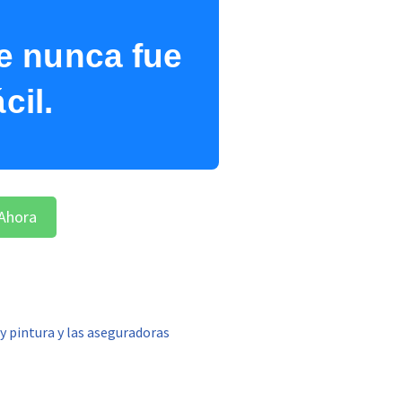
e nunca fue
cil.
Ahora