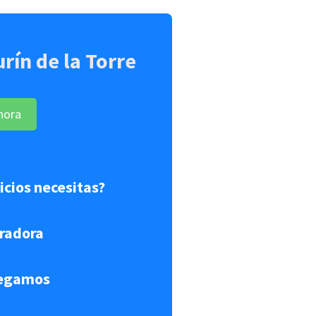
rín de la Torre
hora
vicios necesitas?
radora
regamos