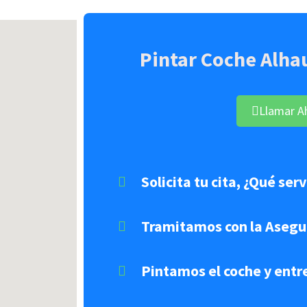
Pintar Coche Alhau
Llamar A
Solicita tu cita, ¿Qué ser
Tramitamos con la Asegu
Pintamos el coche y ent