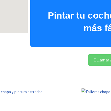
Pintar
tu coch
más fá
uradoras
Llamar 