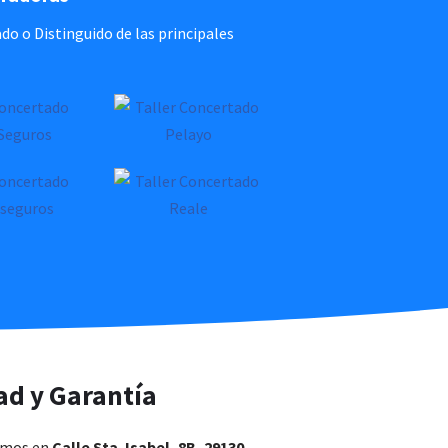
 o Distinguido de las principales
ad y Garantía
amos en
Calle Sta. Isabel, 8B, 29130