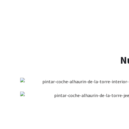
Pintar tu Coche en Alhaurín d
N