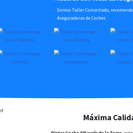
Somos Taller Concertado, recomendado
Aseguradoras de Coches
Máxima Calid
Pintar Coche Alhaurín de la Torre
, est