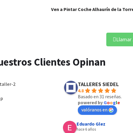
Ven a Pintar Coche Alhaurín de la Torr
e la Torre
Llamar
uestros Clientes Opinan
TALLERES SIEDEL
4.8
Basado en 31 reseñas.
powered by
G
o
o
g
l
e
valóranos en
Eduardo Glez
hace 6 años