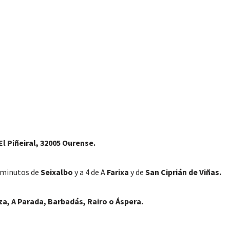
l Piñeiral, 32005 Ourense.
6 minutos de
Seixalbo
y a 4 de A
Farixa
y de
San Ciprián de Viñas.
za, A Parada, Barbadás, Rairo o Áspera.