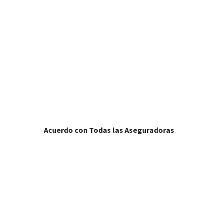
Pintar
tu coche nunca fue más fácil.
Acuerdo con Todas las Aseguradoras