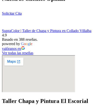
Solicitar Cita
SupraColor | Taller de Chapa y Pintura en Collado Villalba
4.9
Basado en 388 reseñas.
powered by
G
o
o
g
l
e
valóranos en
Ver todas las reseñas
Taller Chapa y Pintura El Escorial