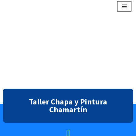
contenido
Saltar
al
contenido
Taller Chapa y Pintura
Chamartín