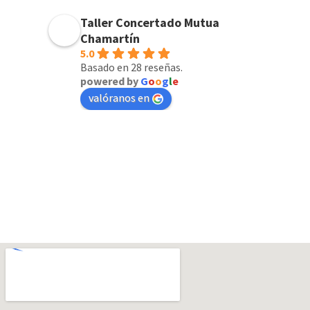
Taller Concertado Mutua
Chamartín
5.0
Basado en 28 reseñas.
powered by
G
o
o
g
l
e
valóranos en