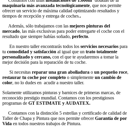
Contamos con unas
instalaciones de 1.000m
dotadas de la
maquinaria más avanzada tecnológicamente
, que nos permite
ofrecer un servicio de máxima calidad optimizando resultados y
tiempos de recepción y entrega de coches.
.
Además, sólo trabajamos con las
mejores pinturas del
mercado
, las más exclusivas para poder entregarte el coche con el
resultado que siempre habías soñado,
perfecto
.
En nuestro taller encontrarás todos los
servicios necesarios
para
tu
comodidad y satisfacción
al igual que un
trato totalmente
personalizado y cercano,
con el que te ayudaremos a tomar la
mejor decisión para la reparación de tu coche.
Si necesitas
reparar una gran abolladura
o
un pequeño roce
,
restaurar tu coche por completo
o simplemente
un cambio de
color
, no lo dudes en acudir a nuestro taller.
Solamente utilizamos pinturas y barnices de primeras marcas, de
reconocido prestigio mundial. Contamos con los prestigiosos
programas de
GT ESTIMATE y AUDATEX.
Contamos con la distinción 5 estrellas y certificado de calidad de
Taller de Chapa y Pintura que nos permite ofrecer
Garantía de por
Vida
en todos nuestros trabajos de Pintura.