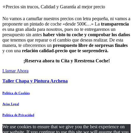
⭐Precios sin trucos, Calidad y Garantía al mejor precio
No vamos a camuflar nuestros precios con letra pequeña, ni vamos a
proponerte un pintado de coche «desde 500€…» La
transparencia
es una gran aliada para nosotros, pues no te entregaremos un
presupuesto sin antes
haber visto tu coche y comprobar los daños
que tenemos que reparar o el cambio que deseas realizar. De esta
manera, te ofreceremos un
presupuesto libre de sorpresas finales
y con una
relación calidad-precio que te sorprenderá.
¡Reserva ahora tu Cita y Reestrena Coche!
Llamar Ahora
Taller Chapa y Pintura Archena
Política de Cookies
Aviso Legal
Política de Privacidad
We use cookies to ensure that we give you the best experience on
our website. If you continue to use this site we will assume that you